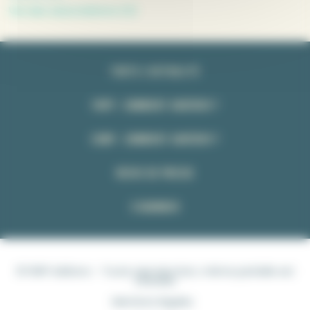
Vie des associations (4)
TOUTE L’ACTUALITÉ
FNPP : COMMENT ADHÉRER ?
CSMP : COMMENT ADHÉRER ?
REVUE DE PRESSE
S’ABONNER
© FNPP éditions - Toute reproduction, même partielle est
interdite
Mentions légales