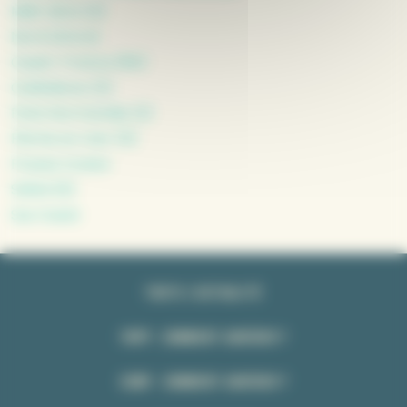
Midi-Libre (2)
Nord Littoral
Ouest-France (82)
Ouillade.eu (2)
Paris Normandie (2)
Pêche en mer (5)
Presse Océan
SNSM (6)
Sus Ouest
TOUTE L’ACTUALITÉ
FNPP : COMMENT ADHÉRER ?
CSMP : COMMENT ADHÉRER ?