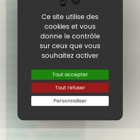
L’Écho de la Presqu’île
L’Indépendant (2)
Ce site utilise des
La Dépêche du Midi
cookies et vous
La Manche Libre (2)
donne le contrôle
La Presse d’Armor (5)
sur ceux que vous
La Presse de la Manche (13)
souhaitez activer
La Renaissance - Le Bessin
Le Courrier du Pays en Retz (2)
Le Courrier Vendéen (5)
Tout accepter
Le Figaro
Tout refuser
Le Journal du Dimanche
Le Monde
Personnaliser
Le Pays Malouin (4)
Le Télégramme (18)
Le Trégor (5)
Les Sables - Vendée Journal (8)