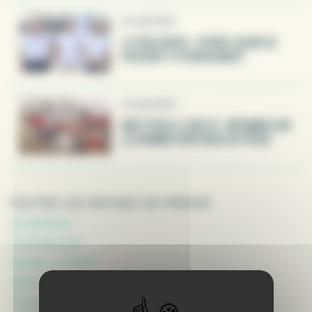
04.08.2026
LE POULIGUEN - L’APPBP, 30 ANS DE
PASSION ET D’ENGAGEMENT
04.08.2026
BRETTEVILLE-SUR-AY - INFORMER SUR
LES BONNES PRATIQUES DE PÊCHE
TOUTES LES REVUES DE PRESSE
Côt&Pêche
Côté Manche
Dossier Le Marin
Figaro Nautisme
France Inter