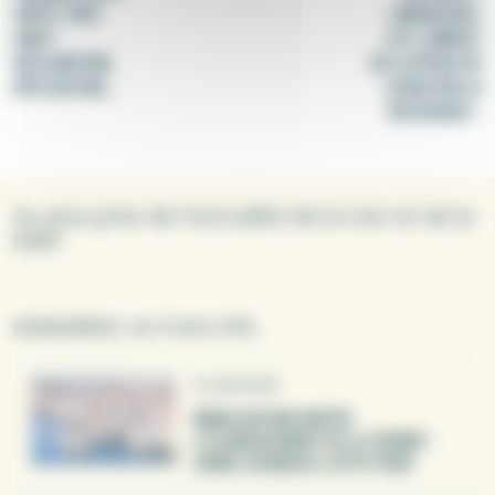
COÛTE TRÈS
« SAVOIR QUEL
CHER" :
EST L’IMPACT
DÉCLARATION,
DE LA PÊCHE DE
APPLICATION...
LOISIR SUR LA
RESSOURCE »
Au plus près de l’actualité de la mer et de la
FNPP
DERNIÈRES ACTUALITÉS
04.08.2026
MOBILISATION CONTRE
L’ÉLARGISSEMENT DE LA TAEMUP :
SIGNEZ EN MASSE LA PÉTITION !