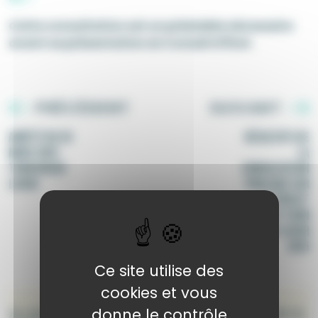
Cette consultation est un préalable nécessaire
avant sa présentation en Conseil d’État.
PRÉCÉDENT
SUIVANT
ARRÊTÉ DU 26
RÉSULTATS DE
MARS 2025
LA
THON ROUGE
CONSULTATION
LOISIR
PUBLIQUE SUR
LE PROJET
D’ARRÊTÉ THON
ROUGE LOISIR
2025
Ce site utilise des
cookies et vous
Au plus près de l’actualité de la mer et de la
donne le contrôle