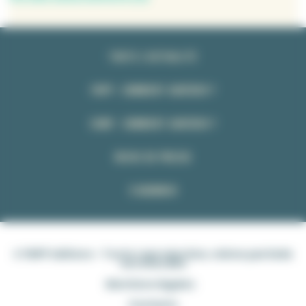
TOUTE L’ACTUALITÉ
FNPP : COMMENT ADHÉRER ?
CSMP : COMMENT ADHÉRER ?
REVUE DE PRESSE
S’ABONNER
© FNPP éditions - Toute reproduction, même partielle
est interdite
Mentions légales
Contacts