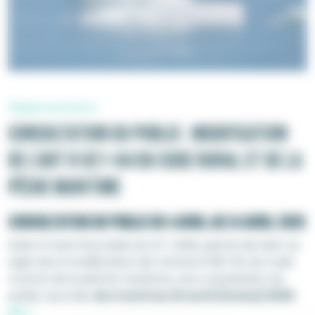
Réglementation
Consultation du public : modification
de l’art R 921-84 du code rural et de la
pêche maritime
Consultation du public du 4 avril au 24 avril 2025
Suite à l’avis favorable du GT CNML pêche de loisir au
sujet de la modification de l’article R 921-84 du code
rural et de la pêche maritime, une consultation du
public aura lieu
du 4 avril au 24 avril (inclus) 2025
ici