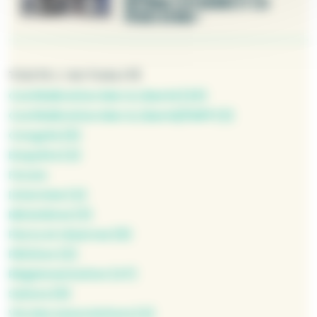
DÉFENDRE LA PLAISANCE ET LES
PÊCHES EN MER »
TOUTE L'ACTUALITÉ
Confédération Mer & Liberté (23)
Confédération Mer & Liberté/FNPP (3)
Congrès (5)
Enquête (4)
Forum
Interview (4)
Ministères (3)
Parcs et réserves (9)
Pétition (2)
Réglementation (47)
Salons (9)
Vie des associations (4)