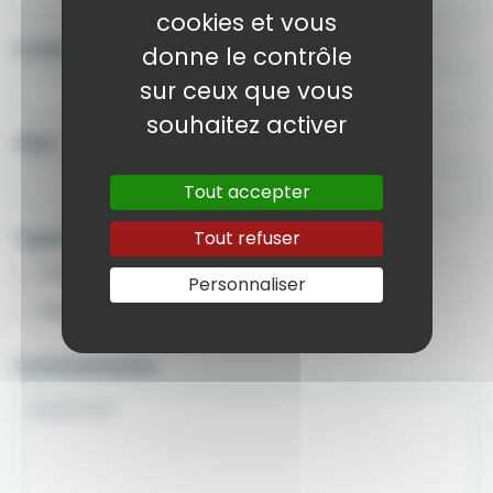
cookies et vous
Code postal
*
donne le contrôle
sur ceux que vous
souhaitez activer
Ville
*
Tout accepter
Tout refuser
Type(s) de pêche
*
Pêche embarquée
Pêche du bord
Personnaliser
Pêche sous-marine
Pêche à pied
Commentaires