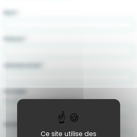
Nom
*
Prénom
*
Adresse email
*
Portable
Non obligatoire mais facilite le traitement
Numéro et rue
*
Ce site utilise des