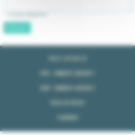
* : champs obligatoires
Envoyer
TOUTE L’ACTUALITÉ
FNPP : COMMENT ADHÉRER ?
CSMP : COMMENT ADHÉRER ?
REVUE DE PRESSE
S’ABONNER