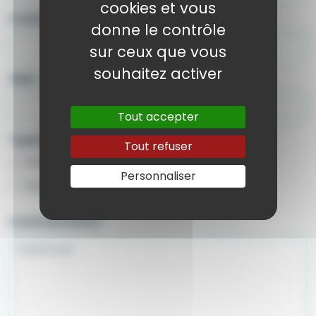
cookies et vous
Code postal
*
donne le contrôle
sur ceux que vous
souhaitez activer
Ville
*
Tout accepter
Type(s) de pêche
*
Tout refuser
Pêche embarquée
Pêche du bord
Personnaliser
Pêche sous-marine
Pêche à pied
Commentaires