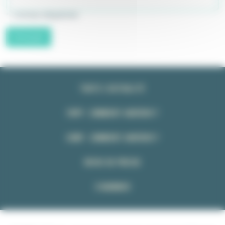
* : champs obligatoires
Envoyer
TOUTE L’ACTUALITÉ
FNPP : COMMENT ADHÉRER ?
CSMP : COMMENT ADHÉRER ?
REVUE DE PRESSE
S’ABONNER