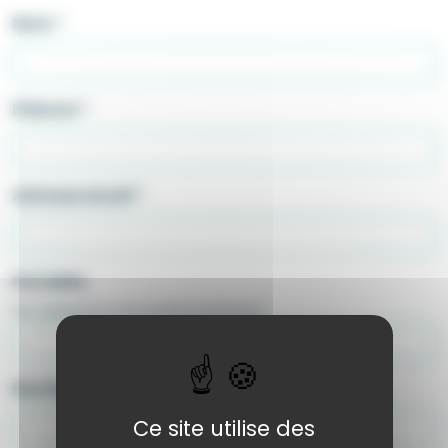
Nom
*
Prénom
*
Adresse email
*
Portable
Non obligatoire mais facilite le traitement
Numéro et rue
*
Ce site utilise des