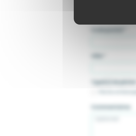
Numéro et rue
*
Code postal
*
Ville
*
Type(s) de pêch
Pêche embarq
Commentaires