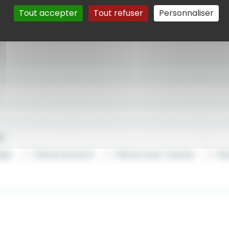
Tout accepter
Tout refuser
Personnaliser
e
*
uée
Pêche du bord
Pêche sous-marine
Pê