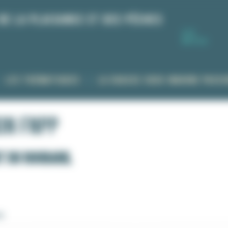
de la Plaisance et des Pêches 
LES
OUTILS
LES THÉMATIQUES
LA CHASSE SOUS-MARINE PASSI
on FNPP
T DU ROUBARIL
E