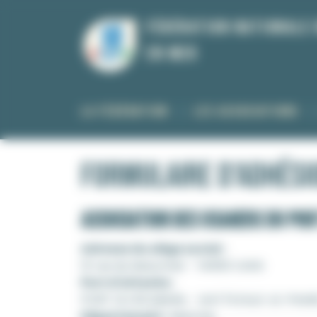
Panneau de gestion des cookies
Fédération Nationale 
en mer
LA FÉDÉRATION
LES ASSOCIATIONS
Formulaire d'adhési
ASSOCIATION DES USAGERS DU POR
Adresse du siège social :
12 rue du bissonnet - 14000 CAEN
Port d'attache :
PORT DU ROUBARIL - GATTEVILLE-LE-PHAR
Département :
Manche