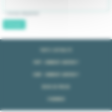
* : champs obligatoires
Envoyer
TOUTE L’ACTUALITÉ
FNPP : COMMENT ADHÉRER ?
CSMP : COMMENT ADHÉRER ?
REVUE DE PRESSE
S’ABONNER