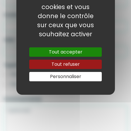
cookies et vous
Code postal
*
donne le contrôle
sur ceux que vous
souhaitez activer
Ville
*
Tout accepter
Tout refuser
Type(s) de pêche
*
Pêche embarquée
Pêche du bord
Personnaliser
Pêche sous-marine
Pêche à pied
Commentaires